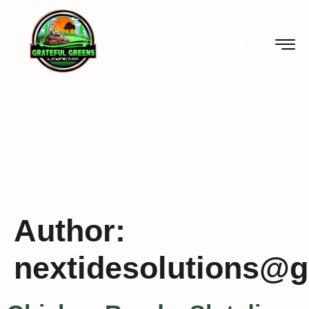
Author:
nextidesolutions@