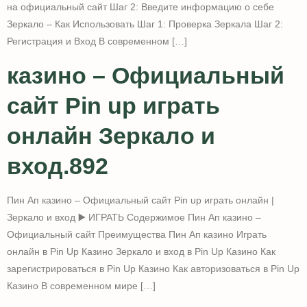
на официальный сайт Шаг 2: Введите информацию о себе
Зеркало – Как Использовать Шаг 1: Проверка Зеркала Шаг 2:
Регистрация и Вход В современном […]
казино – Официальный
сайт Pin up играть
онлайн Зеркало и
вход.892
Пин Ап казино – Официальный сайт Pin up играть онлайн |
Зеркало и вход ▶️ ИГРАТЬ Содержимое Пин Ап казино –
Официальный сайт Преимущества Пин Ап казино Играть
онлайн в Pin Up Казино Зеркало и вход в Pin Up Казино Как
зарегистрироваться в Pin Up Казино Как авторизоваться в Pin Up
Казино В современном мире […]