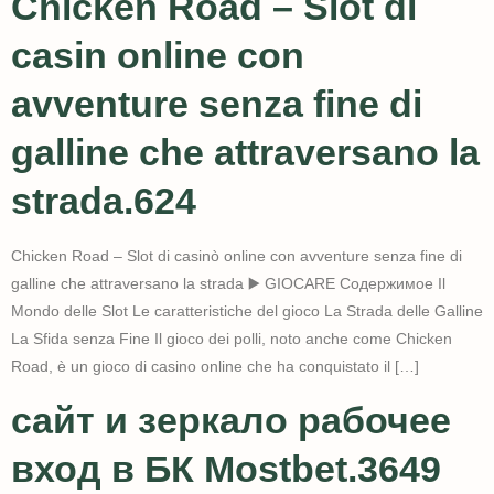
Chicken Road – Slot di
casin online con
avventure senza fine di
galline che attraversano la
strada.624
Chicken Road – Slot di casinò online con avventure senza fine di
galline che attraversano la strada ▶️ GIOCARE Содержимое Il
Mondo delle Slot Le caratteristiche del gioco La Strada delle Galline
La Sfida senza Fine Il gioco dei polli, noto anche come Chicken
Road, è un gioco di casino online che ha conquistato il […]
сайт и зеркало рабочее
вход в БК Mostbet.3649