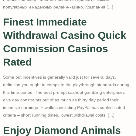
популярных и надежных онлайн-казино. Компания […]
Finest Immediate
Withdrawal Casino Quick
Commission Casinos
Rated
Some put incentives is generally valid just for several days,
definition you ought to complete the playthrough standards during
this time period. The best prompt cashout gambling enterprises
give day constraints out of as much as thirty day period their
incentive earnings. E-wallets including PayPal has sophisticated
criteria – short running times, lowest withdrawal costs, […]
Enjoy Diamond Animals