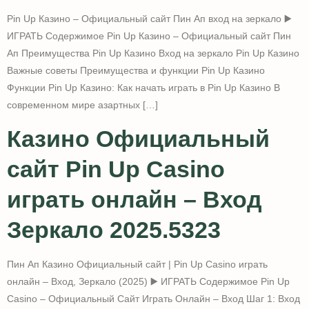
Pin Up Казино – Официальный сайт Пин Ап вход на зеркало ▶️
ИГРАТЬ Содержимое Pin Up Казино – Официальный сайт Пин
Ап Преимущества Pin Up Казино Вход на зеркало Pin Up Казино
Важные советы Преимущества и функции Pin Up Казино
Функции Pin Up Казино: Как начать играть в Pin Up Казино В
современном мире азартных […]
Казино Официальный
сайт Pin Up Casino
играть онлайн – Вход
Зеркало 2025.5323
Пин Ап Казино Официальный сайт | Pin Up Casino играть
онлайн – Вход, Зеркало (2025) ▶️ ИГРАТЬ Содержимое Pin Up
Casino – Официальный Сайт Играть Онлайн – Вход Шаг 1: Вход